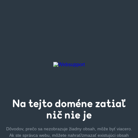
Na tejto
doméne zatiaľ
nič nie je
Dôvodov, prečo sa nezobrazuje žiadny obsah, môže byť
viacero.
Ak ste správca webu, môžete nahrať/zmazať
existujúci obsah